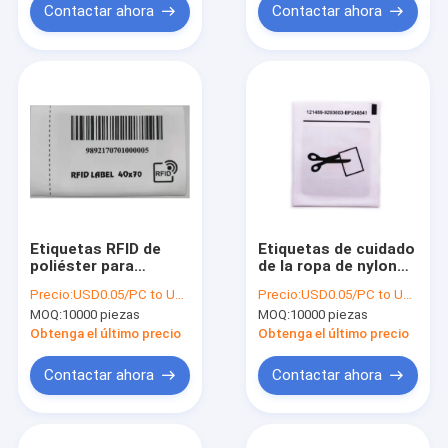
Contactar ahora
Contactar ahora
Etiquetas RFID de
Etiquetas de cuidado
poliéster para
de la ropa de nylon
prendas de vestir
RFID UHF EPC 96 bits
Precio:
USD0.05/PC to USD0.08/PC
Precio:
USD0.05/PC to USD0.08/PC
40*70 mm
Etiqueta de cuidado
MOQ:
10000 piezas
MOQ:
10000 piezas
de la ropa
Obtenga el último precio
Obtenga el último precio
Contactar ahora
Contactar ahora