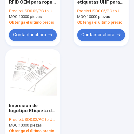
RFID OEM para ropa
etiquetas UHF para
RFID en etiqueta del metal
Presión térmica 8m
ropa de 30 * 65 mm
Precio:
USD0.02/PC to USD0.05/PC
Precio:
USD0.05/PC to USD0.08/PC
Distancia de lectura
para el cuidado del
MOQ:
Etiqueta del lavadero del RFID
10000 piezas
MOQ:
10000 piezas
lavado
Obtenga el último precio
Obtenga el último precio
Hardware de RFID
Contactar ahora
Contactar ahora
Etiqueta de alarma del EAS
Etiqueta de seguridad EAS
Cerradura de puerta con huella digital inteligente
Rastreador GPS contra robo
Transmisor de Ibeacon
Impresión de
logotipo Etiqueta de
cuidado RFID UHF
Precio:
USD0.02/PC to USD0.05/PC
algodón resistente al
MOQ:
10000 piezas
agua Batería libre
Obtenga el último precio