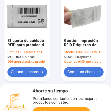
Etiqueta de cuidado
Gestión Impresión
RFID para prendas de
RFID Etiquetas de
vestir Satin Nylon
cuidado del lavado
Precio:
USD0.05/PC to USD0.08/PC
Precio:
USD0.02/PC to USD0.1/PC
Taffeta MR6 EPC
para prendas de
MOQ:
10000 piezas
MOQ:
10000 piezas
96bits
vestir Etiquetas de
cuidado 80 * 30mm
Obtenga el último precio
Obtenga el último precio
Contactar ahora
Contactar ahora
Ahorre su tiempo
Permítanos contactar con los mejores
productos con usted.