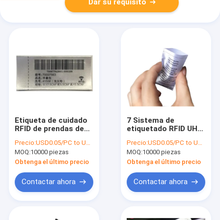
Dar su requisito
Etiqueta de cuidado
7 Sistema de
RFID de prendas de
etiquetado RFID UHF
vestir preimpresas
para prendas de
Precio:
USD0.05/PC to USD0.08/PC
Precio:
USD0.05/PC to USD0.08/PC
Tejido de poliéster 8
vestir Etiqueta de
MOQ:
10000 piezas
MOQ:
10000 piezas
cuidado de poliéster
tejido ISO15693
Obtenga el último precio
Obtenga el último precio
Contactar ahora
Contactar ahora