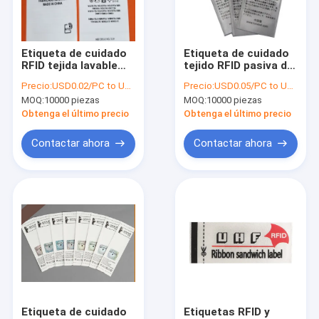
Viaje de la fábrica
Control de calidad
Etiqueta de cuidado
Etiqueta de cuidado
RFID tejida lavable
tejido RFID pasiva de
Éntrenos en contacto con
ISO18000 6 1-5m
codificación UHF Alta
Precio:
USD0.02/PC to USD0.05/PC
Precio:
USD0.05/PC to USD0.08/PC
Largo alcance de
consistencia
MOQ:
10000 piezas
MOQ:
10000 piezas
lectura
Pida una cita
Obtenga el último precio
Obtenga el último precio
Contactar ahora
Contactar ahora
Etiquetas de etiqueta RFID
Etiqueta de inserción de RFID
Etiqueta de conexión RFID
Etiqueta de cuidado RFID
Etiqueta dura del RFID
Etiqueta de cuidado
Etiquetas RFID y