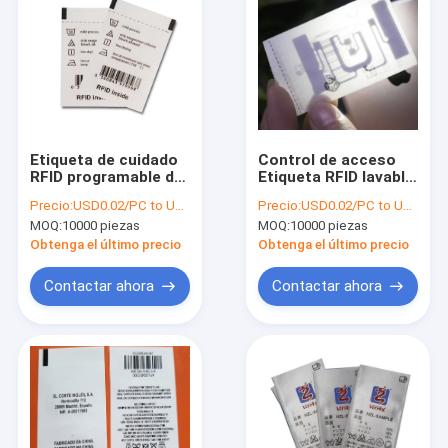
Etiqueta de cuidado
Control de acceso
RFID programable de
Etiqueta RFID lavable
poliéster R6P
para ropa con código
Precio:
USD0.02/PC to USD0.05/PC
Precio:
USD0.02/PC to USD0.05/PC
960MHZ Frecuencia
de barras
MOQ:
10000 piezas
MOQ:
10000 piezas
Obtenga el último precio
Obtenga el último precio
Contactar ahora
Contactar ahora
Hogar
Productos
Sobre nosotros