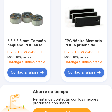
6 * 6 * 3 mm Tamaño
EPC 96bits Memoria
pequeño RFID en la
RFID a prueba de
etiqueta de metal
agua en la etiqueta
Precio:
USD0.25/PC to USD0.5/PC
Precio:
USD0.25/PC to USD0.5/PC
para herramienta de
de metal Alien H3
MOQ:
100 piezas
MOQ:
100 piezas
metal 0,8m alcance
de lectura
Obtenga el último precio
Obtenga el último precio
Contactar ahora
Contactar ahora
Ahorre su tiempo
Permítanos contactar con los mejores
productos con usted.