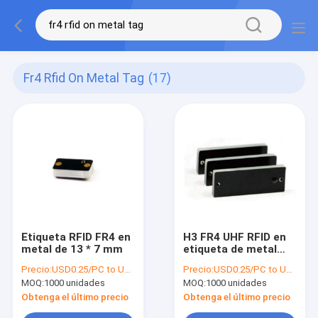
Fr4 Rfid On Metal Tag
(17)
Etiqueta RFID FR4 en
H3 FR4 UHF RFID en
metal de 13 * 7 mm
etiqueta de metal
pequeño tamaño alto
Precio:
USD0.25/PC to USD0.5/PC
Precio:
USD0.25/PC to USD0.5/PC
grado IP 512 bits
MOQ:
1000 unidades
MOQ:
1000 unidades
memoria de usuario
Obtenga el último precio
Obtenga el último precio