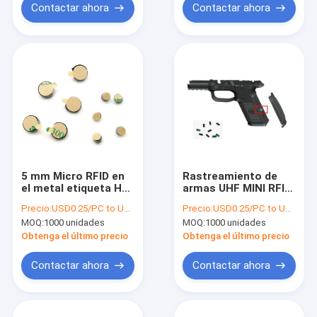
Contactar ahora
Contactar ahora
5 mm Micro RFID en
Rastreamiento de
el metal etiqueta H9
armas UHF MINI RFID
chip
en etiqueta de metal
Precio:
USD0.25/PC to USD0.5/PC
Precio:
USD0.25/PC to USD0.5/PC
3x6x3mm IP68
MOQ:
1000 unidades
MOQ:
1000 unidades
Obtenga el último precio
Obtenga el último precio
Contactar ahora
Contactar ahora