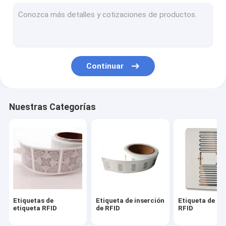
RFID en etiqueta del metal
Etiqueta del lavadero del RFID
Hardware de RFID
Continuar
Etiqueta de alarma del EAS
Etiqueta de seguridad EAS
Nuestras Categorías
Cerradura de puerta con huella digital inteligente
Rastreador GPS contra robo
Transmisor de Ibeacon
Etiquetas de
Etiqueta de inserción
Etiqueta de co
etiqueta RFID
de RFID
RFID