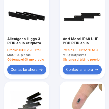
Alienígena Higgs 3
Anti Metal IP68 UHF
RFID en la etiqueta
PCB RFID en la
de metal 90 * 20 *
etiqueta de metal
Precio:
USD0.25/PC to USD0.5/PC
Precio:
USD0.25/PC to USD0.5/PC
3mm impermeable
anti alta temperatura
MOQ:
100 piezas
MOQ:
100 piezas
150 grados de
OMT5010
resistencia
Obtenga el último precio
Obtenga el último precio
Contactar ahora
Contactar ahora
Hogar
Productos
Sobre nosotros