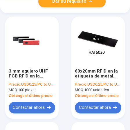
Dar su requisito
3 mm agujero UHF
60x20mm RFID en la
PCB RFID en la
etiqueta de metal
etiqueta de metal
con luz para no y en
Precio:
USD0.25/PC to USD0.5/PC
Precio:
USD0.25/PC to USD0.5/PC
IP68 con buena
la superficie de metal
MOQ:
100 piezas
MOQ:
1000 unidades
resistencia al calor
902-928MHZ
Obtenga el último precio
Obtenga el último precio
Contactar ahora
Contactar ahora