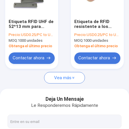
Viaje de la fábrica
Control de calidad
Etiqueta RFID UHF de
Etiqueta de RFID
52*13 mm para
resistente a los
Éntrenos en contacto con
contenedores
metales de PCB Mini
Precio:
USD0.25/PC to USD0.5/PC
Precio:
USD0.25/PC to USD0.5/PC
metálicos PCB FR4
Miniatura UHF en la
MOQ:
1000 unidades
MOQ:
1000 unidades
en etiqueta metálica
etiqueta de metal
Pida una cita
Obtenga el último precio
Obtenga el último precio
Contactar ahora
Contactar ahora
Etiquetas de etiqueta RFID
Vea más
Etiqueta de inserción de RFID
Etiqueta de conexión RFID
Deja Un Mensaje
Le Responderemos Rápidamente
Etiqueta de cuidado RFID
Etiqueta dura del RFID