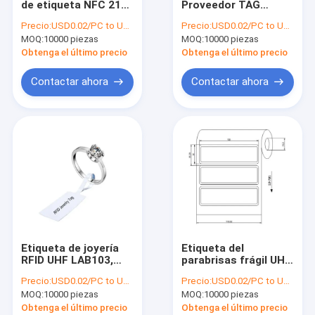
de etiqueta NFC 213
Proveedor TAG
RFID en etiqueta del metal
NFC215 NFC,
Personalizado
Precio:
USD0.02/PC to USD0.05/PC
Precio:
USD0.02/PC to USD0.05/PC
etiqueta blanca NFC
13.56Mhz 213 214
MOQ:
Etiqueta del lavadero del RFID
10000 piezas
MOQ:
10000 piezas
con impresión y
215 216 Chip de
codificación
etiqueta imprimible
Obtenga el último precio
Obtenga el último precio
HF NFC
Hardware de RFID
Contactar ahora
Contactar ahora
Etiqueta de alarma del EAS
Etiqueta de seguridad EAS
Cerradura de puerta con huella digital inteligente
Rastreador GPS contra robo
Transmisor de Ibeacon
Etiqueta de joyería
Etiqueta del
RFID UHF LAB103,
parabrisas frágil UHF
joyería pasiva a
RFID LAB100,
Precio:
USD0.02/PC to USD0.05/PC
Precio:
USD0.02/PC to USD0.05/PC
prueba de
Etiqueta del
MOQ:
10000 piezas
MOQ:
10000 piezas
alteraciones
parabrisas UHF para
seguridad de
la gestión del
Obtenga el último precio
Obtenga el último precio