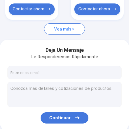
seguimiento etiqueta
vehículo
de joyería UHF RFID
Contactar ahora
Contactar ahora
Vea más
Deja Un Mensaje
Le Responderemos Rápidamente
Continuar