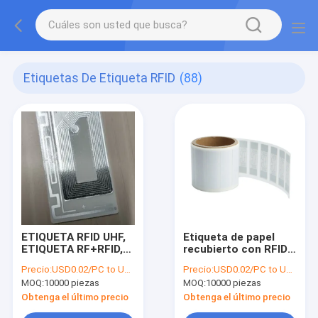
Etiquetas De Etiqueta RFID
(88)
ETIQUETA RFID UHF,
Etiqueta de papel
ETIQUETA RF+RFID,
recubierto con RFID
ETIQUETA RF,
UHF de 15 × 70 mm
Precio:
USD0.02/PC to USD0.05/PC
Precio:
USD0.02/PC to USD0.05/PC
ETIQUETA RFID RF
MOQ:
10000 piezas
MOQ:
10000 piezas
PLUS, Etiqueta RFID,
ETIQUETA EAS+RFID,
Obtenga el último precio
Obtenga el último precio
ETIQUETA DE DOBLE