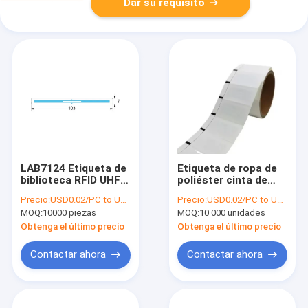
Dar su requisito
LAB7124 Etiqueta de
Etiqueta de ropa de
biblioteca RFID UHF
poliéster cinta de
con adhesivo de
nylon satinado
Precio:
USD0.02/PC to USD0.05/PC
Precio:
USD0.02/PC to USD0.05/PC
doble cara, etiqueta
etiqueta de ropa UHF
MOQ:
10000 piezas
MOQ:
10 000 unidades
de biblioteca,
RFID etiqueta de
etiqueta de libro UHF
cuidado de lavado
Obtenga el último precio
Obtenga el último precio
etiqueta, etiqueta de
cuidado RFID
Contactar ahora
Contactar ahora