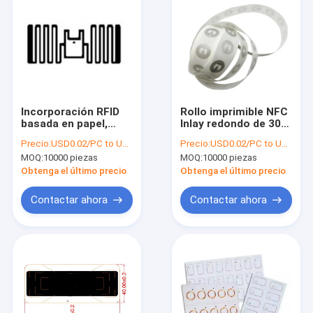
Incorporación RFID
Rollo imprimible NFC
basada en papel,
Inlay redondo de 30
etiqueta RFID
mm NFC 213 144Byte
Precio:
USD0.02/PC to USD0.05/PC
Precio:
USD0.02/PC to USD0.05/PC
ambiental,
ISO14443A etiqueta
MOQ:
10000 piezas
MOQ:
10000 piezas
incrustación RFID sin
RFID autoadhesivo
plástico, etiqueta
NFC pegatina
Obtenga el último precio
Obtenga el último precio
RFID de papel
Contactar ahora
Contactar ahora
Hogar
Productos
Sobre nosotros