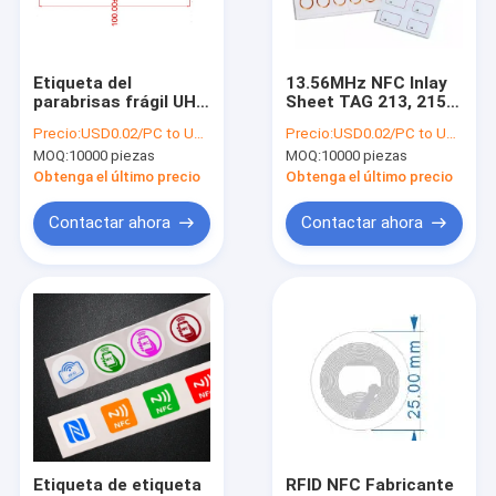
Viaje de la fábrica
Control de calidad
Etiqueta del
13.56MHz NFC Inlay
parabrisas frágil UHF
Sheet TAG 213, 215
Éntrenos en contacto con
RFID LAB144N,
Inlay Antenna NFC
Precio:
USD0.02/PC to USD0.05/PC
Precio:
USD0.02/PC to USD0.05/PC
etiqueta del
seca RFID Hojas de
MOQ:
10000 piezas
MOQ:
10000 piezas
parabrisas UHF para
PVC para tarjetas
Pida una cita
la gestión de
Obtenga el último precio
Obtenga el último precio
vehículos, etiqueta
RFID UHF
Contactar ahora
Contactar ahora
Etiquetas de etiqueta RFID
Etiqueta de inserción de RFID
Etiqueta de conexión RFID
Etiqueta de cuidado RFID
Etiqueta dura del RFID
Etiqueta de etiqueta
RFID NFC Fabricante