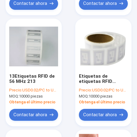
FRECUENCIA RF+RFID
Contactar ahora
Contactar ahora
13Etiquetas RFID de
Etiquetas de
56 MHz 213
etiquetas RFID
ISO14443A NFC
Precio:
USD0.02/PC to USD0.05/PC
Precio:
USD0.02/PC to USD0.05/PC
MOQ:
10000 piezas
MOQ:
10000 piezas
Obtenga el último precio
Obtenga el último precio
Contactar ahora
Contactar ahora