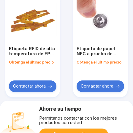
Etiqueta RFID de alta
Etiqueta de papel
temperatura de FPC
NFC a prueba de
UHF 18000-6C
agua NFC213
Obtenga el último precio
Obtenga el último precio
Etiqueta de etiqueta
etiqueta de chip HF
electrónica flexible,
ISO 14443 etiqueta
etiqueta de alta
blanca
temperatura de UHF,
etiqueta de FPC UHF
Contactar ahora
Contactar ahora
Ahorre su tiempo
Permítanos contactar con los mejores
productos con usted.