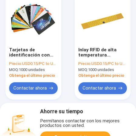
Tarjetas de
Inlay RFID de alta
identificación con
temperatura
inyección de tinta en
FPC7111, resistencia
Precio:
USD0.15/PC to USD0.5/PC
Precio:
USD0.15/PC to USD0.25/PC
blanco chip de
200 grados Inlay
MOQ:
1000 unidades
MOQ:
1000 unidades
identificación RFID
RFID, material FPC
Tarjeta en blanco
Inlay RFID
Obtenga el último precio
Obtenga el último precio
125khz LF Precio de
fábrica Impresión de
Contactar ahora
Contactar ahora
plástico de lectura y
escritura,
personalizada
Ahorre su tiempo
Permítanos contactar con los mejores
productos con usted.