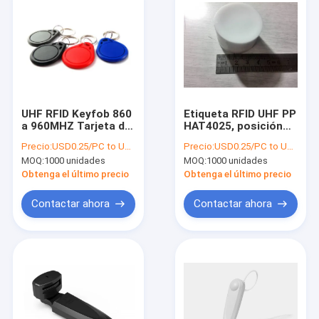
UHF RFID Keyfob 860
Etiqueta RFID UHF PP
a 960MHZ Tarjeta de
HAT4025, posición
identificación para la
de gestión de
Precio:
USD0.25/PC to USD0.5/PC
Precio:
USD0.25/PC to USD0.5/PC
asistencia a tiempo y
almacén etiqueta de
MOQ:
1000 unidades
MOQ:
1000 unidades
el sistema de control
color blanco,
de acceso llavero,
etiqueta de
Obtenga el último precio
Obtenga el último precio
etiqueta Keyfob
ubicación de
almacenamiento
Contactar ahora
Contactar ahora
RFID
Hogar
Productos
Sobre nosotros