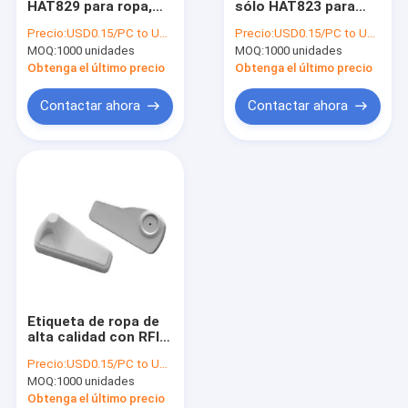
HAT829 para ropa,
sólo HAT823 para
RFID en etiqueta del metal
etiqueta ABS para
ropa, etiqueta ABS
Precio:
USD0.15/PC to USD0.3/PC
Precio:
USD0.15/PC to USD0.3/PC
zapatos, etiqueta de
para zapatos,
MOQ:
Etiqueta del lavadero del RFID
1000 unidades
MOQ:
1000 unidades
seguridad EAS,
etiqueta de
etiqueta de ropa 865
seguridad EAS,
Obtenga el último precio
Obtenga el último precio
a 868MHZ
etiqueta de ropa 860
Hardware de RFID
a 960MHZ
Contactar ahora
Contactar ahora
Etiqueta de alarma del EAS
Etiqueta de seguridad EAS
Cerradura de puerta con huella digital inteligente
Rastreador GPS contra robo
Transmisor de Ibeacon
Etiqueta de ropa de
alta calidad con RFID,
ABS etiqueta RFID
Precio:
USD0.15/PC to USD0.5/PC
sólo para minoristas,
MOQ:
1000 unidades
etiqueta de
seguridad de doble
Obtenga el último precio