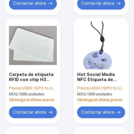
Contactar ahora
Contactar ahora
Carpeta de etiqueta
Hot Social Media
RFID con chip H3
NFC Etiqueta de
86*54 mm
epoxi para compartir
Precio:
USD0.15/PC to USD0.2/PC
Precio:
USD0.15/PC to USD0.5/PC
información de
MOQ:
1000 unidades
MOQ:
1000 unidades
contacto NFC
impermeable
Obtenga el último precio
Obtenga el último precio
pegatinas de epoxi,
precio barato
Contactar ahora
Contactar ahora
pegamento redondo