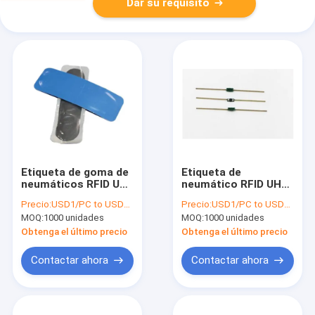
Dar su requisito
Etiqueta de goma de
Etiqueta de
neumáticos RFID UHF
neumático RFID UHF
pasiva para el
Etiqueta de
Precio:
USD1/PC to USD1.5/PC
Precio:
USD1/PC to USD1.5/PC
seguimiento e
neumático
MOQ:
1000 unidades
MOQ:
1000 unidades
identificación de
incrustada, 860-
automóviles y
960MHz etiqueta de
Obtenga el último precio
Obtenga el último precio
automóviles, color
neumático RFID uhf
azul UHFEtiqueta de
de resorte
Contactar ahora
Contactar ahora
neumáticos TYR003
implantable para la
gestión del vehículo