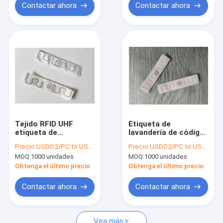
Contactar ahora
Contactar ahora
Tejido RFID UHF
Etiqueta de
etiqueta de
lavandería de código
lavandería de una
7 RFID 200 ciclos de
Precio:
USD0.2/PC to USD0.5/PC
Precio:
USD0.2/PC to USD0.5/PC
sola capa con chip 8
lavado de lavandería
MOQ:
1000 unidades
MOQ:
1000 unidades
comercial
Obtenga el último precio
Obtenga el último precio
Contactar ahora
Contactar ahora
Vea más