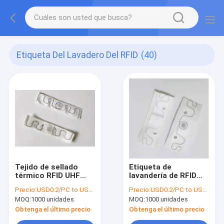
Etiqueta Del Lavadero Del RFID
(40)
Tejido de sellado
Etiqueta de
térmico RFID UHF
lavandería de RFID
etiqueta de
con gel de silicona
Precio:
USD0.2/PC to USD0.5/PC
Precio:
USD0.2/PC to USD0.5/PC
lavandería de capa
UHF 200 ciclos de
MOQ:
1000 unidades
MOQ:
1000 unidades
única con chip 8
lavado Comercial
Obtenga el último precio
Obtenga el último precio